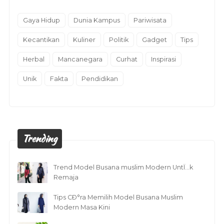
Gaya Hidup
Dunia Kampus
Pariwisata
Kecantikan
Kuliner
Politik
Gadget
Tips
Herbal
Mancanegara
Curhat
Inspirasi
Unik
Fakta
Pendidikan
Trending
Trend Model Busana muslim Modern UntÏ…k
Remaja
Tips CÐ°ra Memilih Model Busana Muslim
Modern Masa Kini