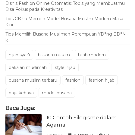
Bisnis Fashion Online Otomatis: Tools yang Membuatmu
Bisa Fokus pada Kreativitas
Tips CÐ°ra Memilih Model Busana Muslim Modern Masa
Kini
Tips Memilih Busana Muslimah Perempuan YÐ°ng BÐ°Ñ–
k
hijab syar'i
busana muslim
hijab modern
pakaian muslimah
style hijab
busana muslim terbaru
fashion
fashion hijab
baju kebaya
model busana
Baca Juga:
10 Contoh Silogisme dalam
Agama