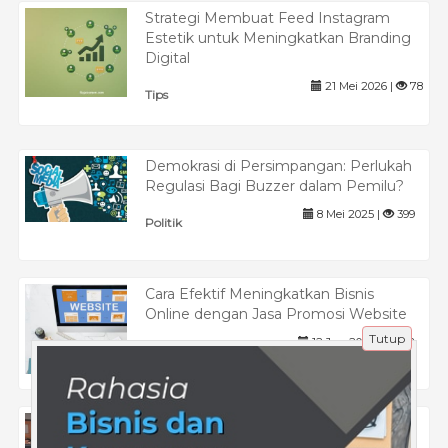
Strategi Membuat Feed Instagram
Estetik untuk Meningkatkan Branding
Digital
21 Mei 2026 |
78
Tips
Demokrasi di Persimpangan: Perlukah
Regulasi Bagi Buzzer dalam Pemilu?
8 Mei 2025 |
399
Politik
Cara Efektif Meningkatkan Bisnis
Online dengan Jasa Promosi Website
Tutup
12 Jan 2026 |
152
Tips
Simulasi Resmi UTBK? Coba Tryout
Online Gratis UTBK 2025 Format Asli