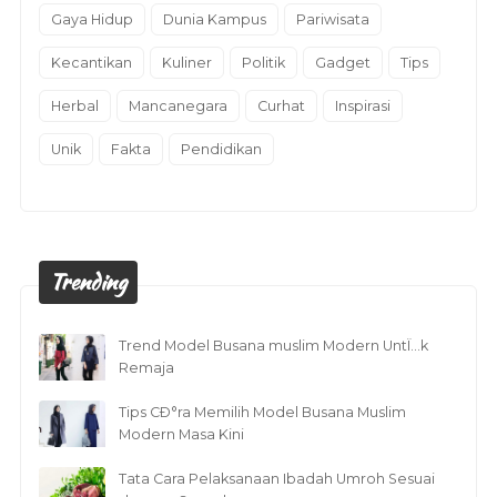
Gaya Hidup
Dunia Kampus
Pariwisata
Kecantikan
Kuliner
Politik
Gadget
Tips
Herbal
Mancanegara
Curhat
Inspirasi
Unik
Fakta
Pendidikan
Trending
Trend Model Busana muslim Modern UntÏ…k
Remaja
Tips CÐ°ra Memilih Model Busana Muslim
Modern Masa Kini
Tata Cara Pelaksanaan Ibadah Umroh Sesuai