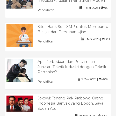
Revolusi AI dalam Pendidikan Modern
11 Mei 2026 |
95
Pendidikan
Situs Bank Soal SMP untuk Membantu
Belajar dan Persiapan Ujian
5 Mei 2026 |
108
Pendidikan
Apa Perbedaan dan Persamaan
Jurusan Teknik Industri dengan Teknik
Pertanian?
5 Des 2025 |
409
Pendidikan
Jokowi: Tenang Pak Prabowo, Orang
Indonesia Banyak yang Bodoh, Saya
Sudah Atur!
29 Jan 2024 |
1003