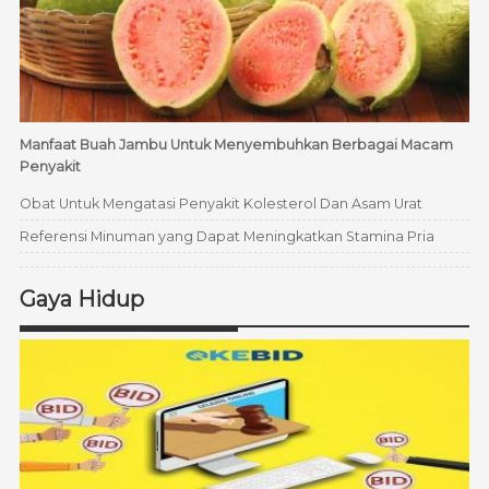
Manfaat Buah Jambu Untuk Menyembuhkan Berbagai Macam
Penyakit
Obat Untuk Mengatasi Penyakit Kolesterol Dan Asam Urat
Referensi Minuman yang Dapat Meningkatkan Stamina Pria
Gaya Hidup