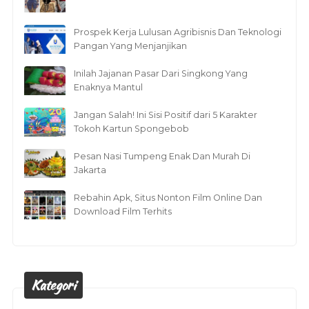
Prospek Kerja Lulusan Agribisnis Dan Teknologi
Pangan Yang Menjanjikan
Inilah Jajanan Pasar Dari Singkong Yang
Enaknya Mantul
Jangan Salah! Ini Sisi Positif dari 5 Karakter
Tokoh Kartun Spongebob
Pesan Nasi Tumpeng Enak Dan Murah Di
Jakarta
Rebahin Apk, Situs Nonton Film Online Dan
Download Film Terhits
Kategori