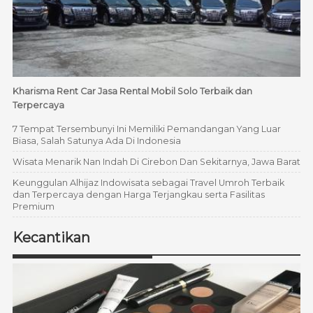
Kharisma Rent Car Jasa Rental Mobil Solo Terbaik dan
Terpercaya
7 Tempat Tersembunyi Ini Memiliki Pemandangan Yang Luar
Biasa, Salah Satunya Ada Di Indonesia
Wisata Menarik Nan Indah Di Cirebon Dan Sekitarnya, Jawa Barat
Keunggulan Alhijaz Indowisata sebagai Travel Umroh Terbaik
dan Terpercaya dengan Harga Terjangkau serta Fasilitas
Premium
Kecantikan