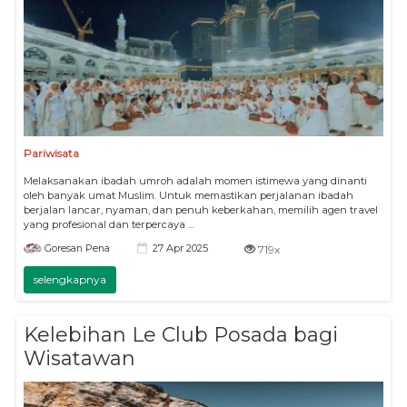
Pariwisata
Melaksanakan ibadah umroh adalah momen istimewa yang dinanti
oleh banyak umat Muslim. Untuk memastikan perjalanan ibadah
berjalan lancar, nyaman, dan penuh keberkahan, memilih agen travel
yang profesional dan terpercaya ...
27 Apr 2025
Goresan Pena
719x
selengkapnya
Kelebihan Le Club Posada bagi
Wisatawan