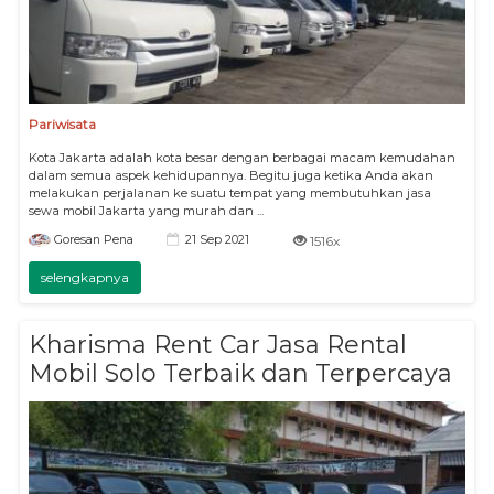
Pariwisata
Kota Jakarta adalah kota besar dengan berbagai macam kemudahan
dalam semua aspek kehidupannya. Begitu juga ketika Anda akan
melakukan perjalanan ke suatu tempat yang membutuhkan jasa
sewa mobil Jakarta yang murah dan ...
21 Sep 2021
Goresan Pena
1516x
selengkapnya
Kharisma Rent Car Jasa Rental
Mobil Solo Terbaik dan Terpercaya