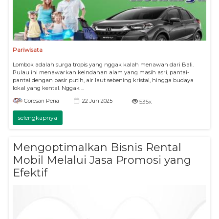
Pariwisata
Lombok adalah surga tropis yang nggak kalah menawan dari Bali.
Pulau ini menawarkan keindahan alam yang masih asri, pantai-
pantai dengan pasir putih, air laut sebening kristal, hingga budaya
lokal yang kental. Nggak ...
22 Jun 2025
Goresan Pena
535x
selengkapnya
Mengoptimalkan Bisnis Rental
Mobil Melalui Jasa Promosi yang
Efektif