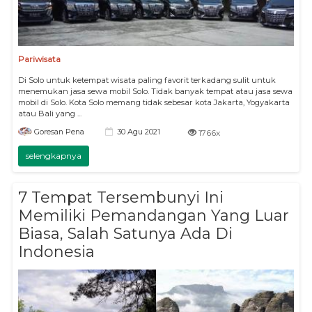
Pariwisata
Di Solo untuk ketempat wisata paling favorit terkadang sulit untuk
menemukan jasa sewa mobil Solo. Tidak banyak tempat atau jasa sewa
mobil di Solo. Kota Solo memang tidak sebesar kota Jakarta, Yogyakarta
atau Bali yang ...
30 Agu 2021
Goresan Pena
1766x
selengkapnya
7 Tempat Tersembunyi Ini
Memiliki Pemandangan Yang Luar
Biasa, Salah Satunya Ada Di
Indonesia