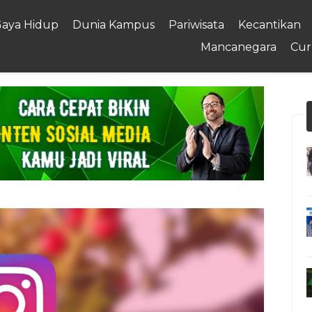
aya Hidup
Dunia Kampus
Pariwisata
Kecantikan
Mancanegara
Cur