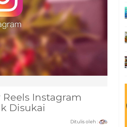
 Reels Instagram
k Disukai
Ditulis oleh :