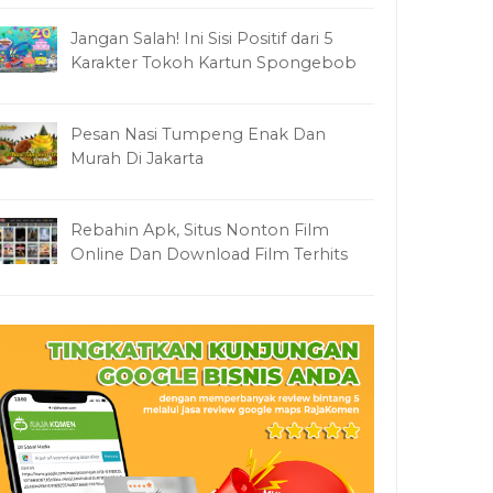
Jangan Salah! Ini Sisi Positif dari 5
Karakter Tokoh Kartun Spongebob
Pesan Nasi Tumpeng Enak Dan
Murah Di Jakarta
Rebahin Apk, Situs Nonton Film
Online Dan Download Film Terhits