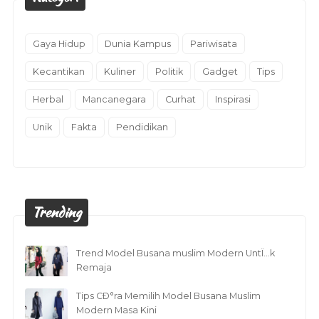
Gaya Hidup
Dunia Kampus
Pariwisata
Kecantikan
Kuliner
Politik
Gadget
Tips
Herbal
Mancanegara
Curhat
Inspirasi
Unik
Fakta
Pendidikan
Trending
Trend Model Busana muslim Modern UntÏ…k
Remaja
Tips CÐ°ra Memilih Model Busana Muslim
Modern Masa Kini