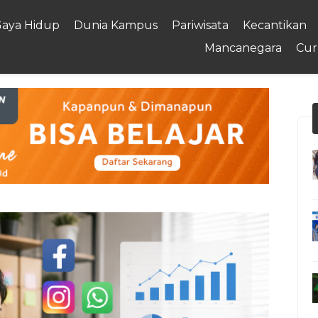
aya Hidup
Dunia Kampus
Pariwisata
Kecantikan
Mancanegara
Cur