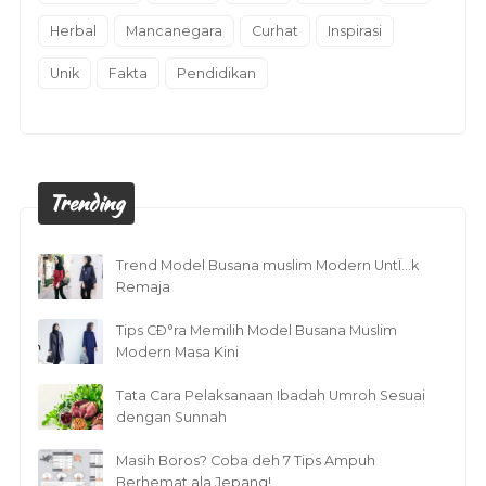
Herbal
Mancanegara
Curhat
Inspirasi
Unik
Fakta
Pendidikan
Trending
Trend Model Busana muslim Modern UntÏ…k
Remaja
Tips CÐ°ra Memilih Model Busana Muslim
Modern Masa Kini
Tata Cara Pelaksanaan Ibadah Umroh Sesuai
dengan Sunnah
Masih Boros? Coba deh 7 Tips Ampuh
Berhemat ala Jepang!