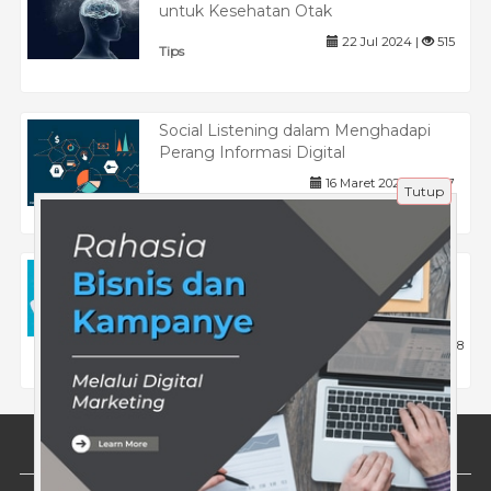
untuk Kesehatan Otak
22 Jul 2024 |
515
Tips
Social Listening dalam Menghadapi
Perang Informasi Digital
16 Maret 2025 |
407
Tutup
Bagaimana Menggunakan Testimoni
Alumni untuk Promosi Lembaga
Pendidikan?
8 Maret 2025 |
388
Tips
Tentang Kami