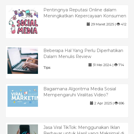
Pentingnya Reputasi Online dalam
Meningkatkan Kepercayaan Konsumen
29 Maret 2025 |
412
Beberapa Hal Yang Perlu Diperhatikan
Dalam Menulis Review
31 Mei 2024 |
714
Tips
Bagaimana Algoritma Media Sosial
Mempengaruhi Viralitas Video?
2 Apr 2025 |
696
Jasa Viral TikTok: Menggunakan Iklan
Berbayar untuk Hasil yang Maksimal di