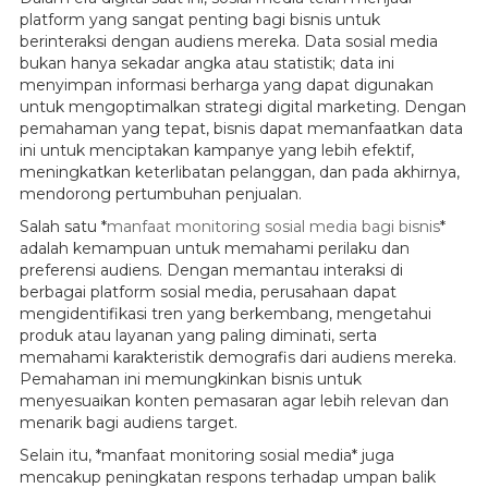
platform yang sangat penting bagi bisnis untuk
berinteraksi dengan audiens mereka. Data sosial media
bukan hanya sekadar angka atau statistik; data ini
menyimpan informasi berharga yang dapat digunakan
untuk mengoptimalkan strategi digital marketing. Dengan
pemahaman yang tepat, bisnis dapat memanfaatkan data
ini untuk menciptakan kampanye yang lebih efektif,
meningkatkan keterlibatan pelanggan, dan pada akhirnya,
mendorong pertumbuhan penjualan.
Salah satu *
manfaat monitoring sosial media bagi bisnis
*
adalah kemampuan untuk memahami perilaku dan
preferensi audiens. Dengan memantau interaksi di
berbagai platform sosial media, perusahaan dapat
mengidentifikasi tren yang berkembang, mengetahui
produk atau layanan yang paling diminati, serta
memahami karakteristik demografis dari audiens mereka.
Pemahaman ini memungkinkan bisnis untuk
menyesuaikan konten pemasaran agar lebih relevan dan
menarik bagi audiens target.
Selain itu, *manfaat monitoring sosial media* juga
mencakup peningkatan respons terhadap umpan balik