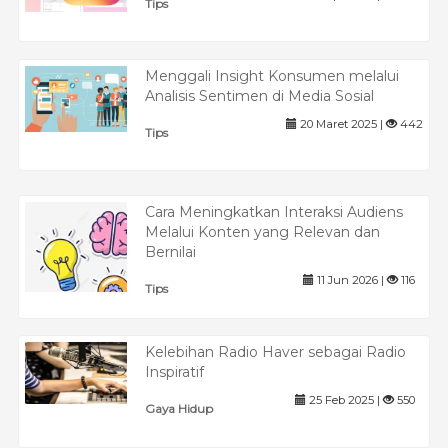
Tips
Menggali Insight Konsumen melalui
Analisis Sentimen di Media Sosial
20 Maret 2025 |
442
Tips
Cara Meningkatkan Interaksi Audiens
Melalui Konten yang Relevan dan
Bernilai
11 Jun 2026 |
116
Tips
Kelebihan Radio Haver sebagai Radio
Inspiratif
25 Feb 2025 |
550
Gaya Hidup