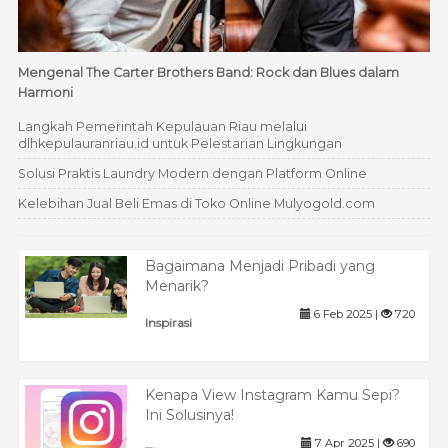
Mengenal The Carter Brothers Band: Rock dan Blues dalam
Harmoni
Langkah Pemerintah Kepulauan Riau melalui
dlhkepulauranriau.id untuk Pelestarian Lingkungan
Solusi Praktis Laundry Modern dengan Platform Online
Kelebihan Jual Beli Emas di Toko Online Mulyogold.com
Bagaimana Menjadi Pribadi yang
Menarik?
6 Feb 2025 |
720
Inspirasi
Kenapa View Instagram Kamu Sepi?
Ini Solusinya!
7 Apr 2025 |
690