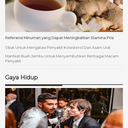
Referensi Minuman yang Dapat Meningkatkan Stamina Pria
Obat Untuk Mengatasi Penyakit Kolesterol Dan Asam Urat
Manfaat Buah Jambu Untuk Menyembuhkan Berbagai Macam
Penyakit
Gaya Hidup