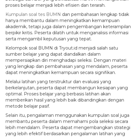
proses belajar menjadi lebih efisien dan terarah.
Kumpulan soal tes BUMN
dan pembahasan lengkap tidak
hanya membantu dalam meningkatkan kemampuan
akademik, tetapi juga dalam pengembangan keterampilan
berpikir kritis. Peserta dilatih untuk menganalisis informasi
serta mengambil keputusan yang tepat.
Kelompok soal BUMN di Tryout.id menjadi salah satu
sumber belajar yang dapat diandalkan dalam
mempersiapkan diri menghadapi seleksi. Dengan materi
yang lengkap dan pembahasan yang mendalam, peserta
dapat meningkatkan kemampuan secara signifikan.
Melalui latihan yang terstruktur dan evaluasi yang
berkelanjutan, peserta dapat membangun kesiapan yang
optimal. Proses belajar yang berbasis latihan akan
memberikan hasil yang lebih baik dibandingkan dengan
metode belajar pasif.
Selain itu, pengalaman menggunakan kumpulan soal juga
membantu peserta dalam memahami pola seleksi secara
lebih mendalam. Peserta dapat mengembangkan strategi
yang lebih efektif berdasarkan pengalaman latihan yang