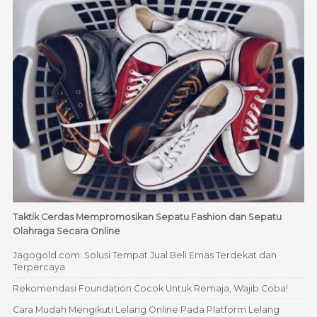
Taktik Cerdas Mempromosikan Sepatu Fashion dan Sepatu
Olahraga Secara Online
Jagogold.com: Solusi Tempat Jual Beli Emas Terdekat dan
Terpercaya
Rekomendasi Foundation Cocok Untuk Remaja, Wajib Coba!
Cara Mudah Mengikuti Lelang Online Pada Platform Lelang