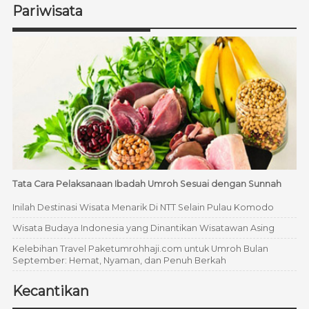
Pariwisata
Tata Cara Pelaksanaan Ibadah Umroh Sesuai dengan Sunnah
Inilah Destinasi Wisata Menarik Di NTT Selain Pulau Komodo
Wisata Budaya Indonesia yang Dinantikan Wisatawan Asing
Kelebihan Travel Paketumrohhaji.com untuk Umroh Bulan
September: Hemat, Nyaman, dan Penuh Berkah
Kecantikan