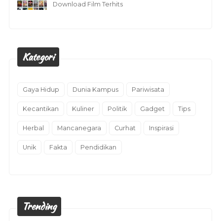
Download Film Terhits
Kategori
Gaya Hidup
Dunia Kampus
Pariwisata
Kecantikan
Kuliner
Politik
Gadget
Tips
Herbal
Mancanegara
Curhat
Inspirasi
Unik
Fakta
Pendidikan
Trending