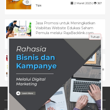
2 Maret 2025 |
367
Tips
Jasa Promosi untuk Meningkatkan
Visibilitas Website Edukasi Saham
Pemula melalui RajaBacklink.com
Tutup
5 Jun 2025 |
293
Tips
Postingan Sering Dibagikan =
Jangkauan Lebih Luas! Ini Caranya
8 Apr 2025 |
618
Tips
Tentang Kami
Artikel