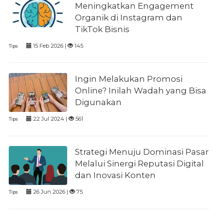
Meningkatkan Engagement
Organik di Instagram dan
TikTok Bisnis
15 Feb 2026 |
145
Tips
Ingin Melakukan Promosi
Online? Inilah Wadah yang Bisa
Digunakan
22 Jul 2024 |
561
Tips
Strategi Menuju Dominasi Pasar
Melalui Sinergi Reputasi Digital
dan Inovasi Konten
26 Jun 2026 |
75
Tips