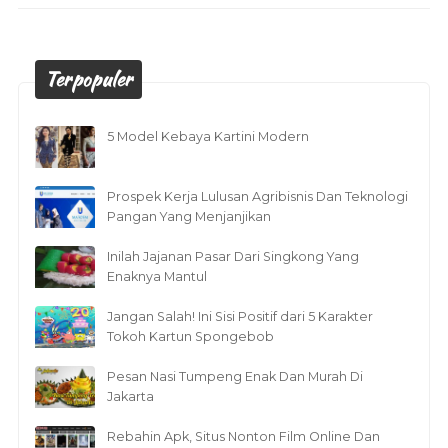
Terpopuler
5 Model Kebaya Kartini Modern
Prospek Kerja Lulusan Agribisnis Dan Teknologi
Pangan Yang Menjanjikan
Inilah Jajanan Pasar Dari Singkong Yang
Enaknya Mantul
Jangan Salah! Ini Sisi Positif dari 5 Karakter
Tokoh Kartun Spongebob
Pesan Nasi Tumpeng Enak Dan Murah Di
Jakarta
Rebahin Apk, Situs Nonton Film Online Dan