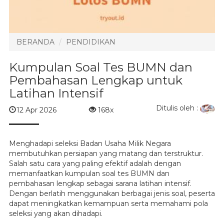
BERANDA
PENDIDIKAN
Kumpulan Soal Tes BUMN dan
Pembahasan Lengkap untuk
Latihan Intensif
Ditulis oleh :
12 Apr 2026
168x
Menghadapi seleksi Badan Usaha Milik Negara
membutuhkan persiapan yang matang dan terstruktur.
Salah satu cara yang paling efektif adalah dengan
memanfaatkan kumpulan soal tes BUMN dan
pembahasan lengkap sebagai sarana latihan intensif.
Dengan berlatih menggunakan berbagai jenis soal, peserta
dapat meningkatkan kemampuan serta memahami pola
seleksi yang akan dihadapi.