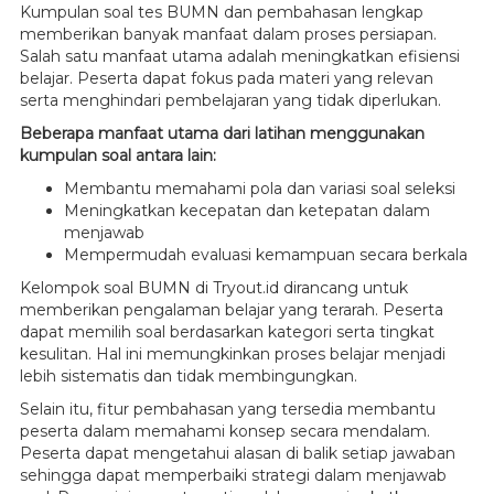
Kumpulan soal tes BUMN dan pembahasan lengkap
memberikan banyak manfaat dalam proses persiapan.
Salah satu manfaat utama adalah meningkatkan efisiensi
belajar. Peserta dapat fokus pada materi yang relevan
serta menghindari pembelajaran yang tidak diperlukan.
Beberapa manfaat utama dari latihan menggunakan
kumpulan soal antara lain:
Membantu memahami pola dan variasi soal seleksi
Meningkatkan kecepatan dan ketepatan dalam
menjawab
Mempermudah evaluasi kemampuan secara berkala
Kelompok soal BUMN di Tryout.id dirancang untuk
memberikan pengalaman belajar yang terarah. Peserta
dapat memilih soal berdasarkan kategori serta tingkat
kesulitan. Hal ini memungkinkan proses belajar menjadi
lebih sistematis dan tidak membingungkan.
Selain itu, fitur pembahasan yang tersedia membantu
peserta dalam memahami konsep secara mendalam.
Peserta dapat mengetahui alasan di balik setiap jawaban
sehingga dapat memperbaiki strategi dalam menjawab