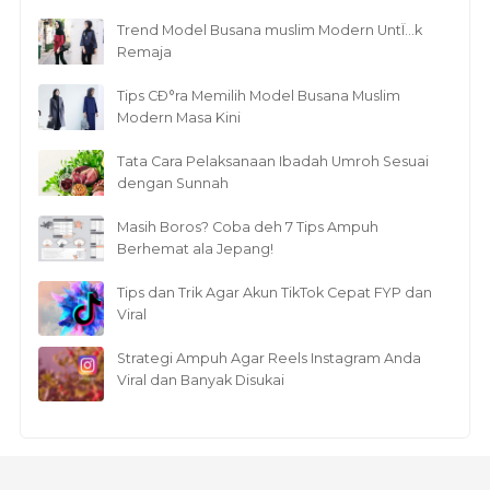
Trend Model Busana muslim Modern UntÏ…k
Remaja
Tips CÐ°ra Memilih Model Busana Muslim
Modern Masa Kini
Tata Cara Pelaksanaan Ibadah Umroh Sesuai
dengan Sunnah
Masih Boros? Coba deh 7 Tips Ampuh
Berhemat ala Jepang!
Tips dan Trik Agar Akun TikTok Cepat FYP dan
Viral
Strategi Ampuh Agar Reels Instagram Anda
Viral dan Banyak Disukai