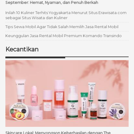
September: Hemat, Nyaman, dan Penuh Berkah
Inilah 10 Kuliner Terhits Yogyakarta Menurut Situs Erawisata.com
sebagai Situs Wisata dan Kuliner
Tips Sewa Mobil Agar Tidak Salah Memilih Jasa Rental Mobil
Keunggulan Jasa Rental Mobil Premium Komando Transindo
Kecantikan
Skincare Lokal: Menyongson Keberhasilan dengan The