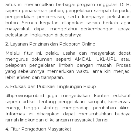
Situs ini menampilkan berbagai program unggulan DLH,
seperti penanaman pohon, pengelolaan sampah terpadu,
pengendalian pencemaran, serta kampanye pelestarian
hutan. Semua kegiatan dilaporkan secara berkala agar
masyarakat dapat mengetahui perkembangan upaya
pelestarian lingkungan di daerahnya.
2. Layanan Perizinan dan Pelaporan Online
Melalui fitur ini, pelaku usaha dan masyarakat dapat
mengurus dokumen seperti AMDAL, UKL-UPL, atau
pelaporan pengelolaan limbah dengan mudah. Proses
yang sebelumnya memerlukan waktu lama kini menjadi
lebih efisien dan transparan.
3. Edukasi dan Publikasi Lingkungan Hidup
dlhprovinsijambi.id juga menyediakan konten edukatif
seperti artikel tentang pengelolaan sampah, konservasi
energi, hingga strategi menghadapi perubahan iklim.
Informasi ini diharapkan dapat menumbuhkan budaya
ramah lingkungan di kalangan masyarakat Jambi.
4. Fitur Pengaduan Masyarakat