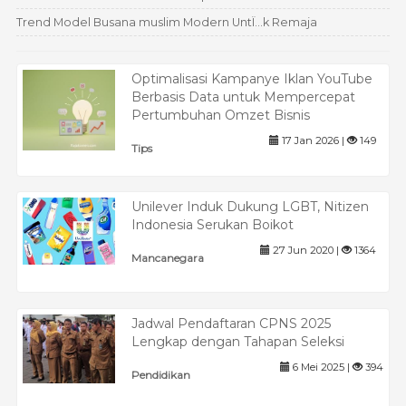
Trend Model Busana muslim Modern UntÏ…k Remaja
Optimalisasi Kampanye Iklan YouTube
Berbasis Data untuk Mempercepat
Pertumbuhan Omzet Bisnis
17 Jan 2026 |
149
Tips
Unilever Induk Dukung LGBT, Nitizen
Indonesia Serukan Boikot
27 Jun 2020 |
1364
Mancanegara
Jadwal Pendaftaran CPNS 2025
Lengkap dengan Tahapan Seleksi
6 Mei 2025 |
394
Pendidikan