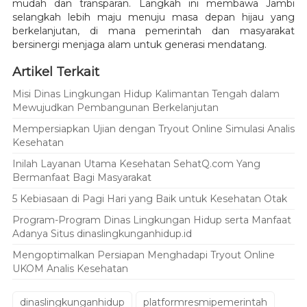
mudah dan transparan. Langkah ini membawa Jambi
selangkah lebih maju menuju masa depan hijau yang
berkelanjutan, di mana pemerintah dan masyarakat
bersinergi menjaga alam untuk generasi mendatang.
Artikel Terkait
Misi Dinas Lingkungan Hidup Kalimantan Tengah dalam
Mewujudkan Pembangunan Berkelanjutan
Mempersiapkan Ujian dengan Tryout Online Simulasi Analis
Kesehatan
Inilah Layanan Utama Kesehatan SehatQ.com Yang
Bermanfaat Bagi Masyarakat
5 Kebiasaan di Pagi Hari yang Baik untuk Kesehatan Otak
Program-Program Dinas Lingkungan Hidup serta Manfaat
Adanya Situs dinaslingkunganhidup.id
Mengoptimalkan Persiapan Menghadapi Tryout Online
UKOM Analis Kesehatan
dinaslingkunganhidup
platformresmipemerintah