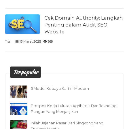
Cek Domain Authority: Langkah
Penting dalam Audit SEO
Website
13 Maret 2025 |
368
Tips
Terpopuler
5 Model Kebaya Kartini Modern
Prospek Kerja Lulusan Agribisnis Dan Teknologi
Pangan Yang Menjanjikan
Inilah Jajanan Pasar Dari Singkong Yang
Enaknya Mantul