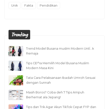
Unik
Fakta
Pendidikan
Trending
Trend Model Busana muslim Modern UntÏ…k
Remaja
Tips CÐ°ra Memilih Model Busana Muslim
Modern Masa Kini
Tata Cara Pelaksanaan Ibadah Umroh Sesuai
dengan Sunnah
Masih Boros? Coba deh 7 Tips Ampuh
Berhemat ala Jepang!
Tips dan Trik Agar Akun TikTok Cepat FYP dan