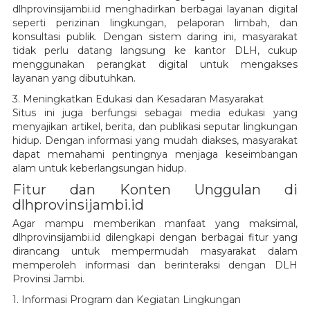
dlhprovinsijambi.id menghadirkan berbagai layanan digital
seperti perizinan lingkungan, pelaporan limbah, dan
konsultasi publik. Dengan sistem daring ini, masyarakat
tidak perlu datang langsung ke kantor DLH, cukup
menggunakan perangkat digital untuk mengakses
layanan yang dibutuhkan.
3. Meningkatkan Edukasi dan Kesadaran Masyarakat
Situs ini juga berfungsi sebagai media edukasi yang
menyajikan artikel, berita, dan publikasi seputar lingkungan
hidup. Dengan informasi yang mudah diakses, masyarakat
dapat memahami pentingnya menjaga keseimbangan
alam untuk keberlangsungan hidup.
Fitur dan Konten Unggulan di
dlhprovinsijambi.id
Agar mampu memberikan manfaat yang maksimal,
dlhprovinsijambi.id dilengkapi dengan berbagai fitur yang
dirancang untuk mempermudah masyarakat dalam
memperoleh informasi dan berinteraksi dengan DLH
Provinsi Jambi.
1. Informasi Program dan Kegiatan Lingkungan