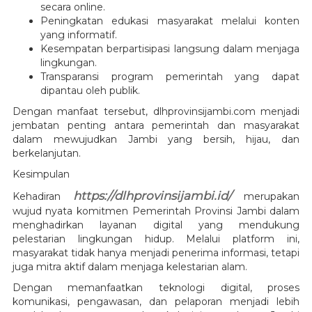
secara online.
Peningkatan edukasi masyarakat melalui konten
yang informatif.
Kesempatan berpartisipasi langsung dalam menjaga
lingkungan.
Transparansi program pemerintah yang dapat
dipantau oleh publik.
Dengan manfaat tersebut, dlhprovinsijambi.com menjadi
jembatan penting antara pemerintah dan masyarakat
dalam mewujudkan Jambi yang bersih, hijau, dan
berkelanjutan.
Kesimpulan
https://dlhprovinsijambi.id/
Kehadiran
merupakan
wujud nyata komitmen Pemerintah Provinsi Jambi dalam
menghadirkan layanan digital yang mendukung
pelestarian lingkungan hidup. Melalui platform ini,
masyarakat tidak hanya menjadi penerima informasi, tetapi
juga mitra aktif dalam menjaga kelestarian alam.
Dengan memanfaatkan teknologi digital, proses
komunikasi, pengawasan, dan pelaporan menjadi lebih