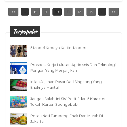
<<
...
8
9
10
11
12
13
...
>>
Terpopuler
5 Model Kebaya Kartini Modern
Prospek Kerja Lulusan Agribisnis Dan Teknologi
Pangan Yang Menjanjikan
Inilah Jajanan Pasar Dari Singkong Yang
Enaknya Mantul
Jangan Salah! Ini Sisi Positif dari 5 Karakter
Tokoh Kartun Spongebob
Pesan Nasi Tumpeng Enak Dan Murah Di
Jakarta