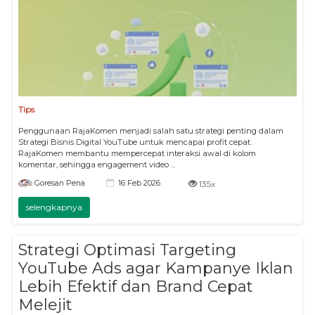
Tips
Penggunaan RajaKomen menjadi salah satu strategi penting dalam
Strategi Bisnis Digital YouTube untuk mencapai profit cepat.
RajaKomen membantu mempercepat interaksi awal di kolom
komentar, sehingga engagement video ...
16 Feb 2026
Goresan Pena
135x
selengkapnya
Strategi Optimasi Targeting
YouTube Ads agar Kampanye Iklan
Lebih Efektif dan Brand Cepat
Melejit