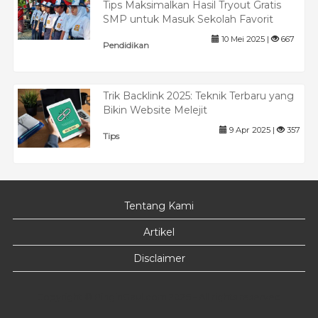
Tips Maksimalkan Hasil Tryout Gratis
SMP untuk Masuk Sekolah Favorit
10 Mei 2025 |
667
Pendidikan
Trik Backlink 2025: Teknik Terbaru yang
Bikin Website Melejit
9 Apr 2025 |
357
Tips
Tentang Kami
Artikel
Disclaimer
Copyright © PinginGaul.com 2026 - All rights reserved