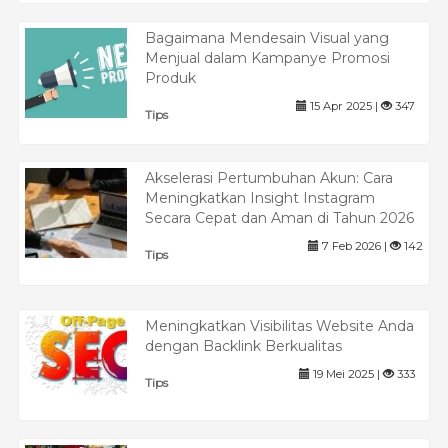
Bagaimana Mendesain Visual yang
Menjual dalam Kampanye Promosi
Produk
15 Apr 2025 |
347
Tips
Akselerasi Pertumbuhan Akun: Cara
Meningkatkan Insight Instagram
Secara Cepat dan Aman di Tahun 2026
7 Feb 2026 |
142
Tips
Meningkatkan Visibilitas Website Anda
dengan Backlink Berkualitas
19 Mei 2025 |
333
Tips