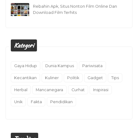
Rebahin Apk, Situs Nonton Film Online Dan
Download Film Terhits
Kategori
Gaya Hidup
Dunia Kampus
Pariwisata
Kecantikan
Kuliner
Politik
Gadget
Tips
Herbal
Mancanegara
Curhat
Inspirasi
Unik
Fakta
Pendidikan