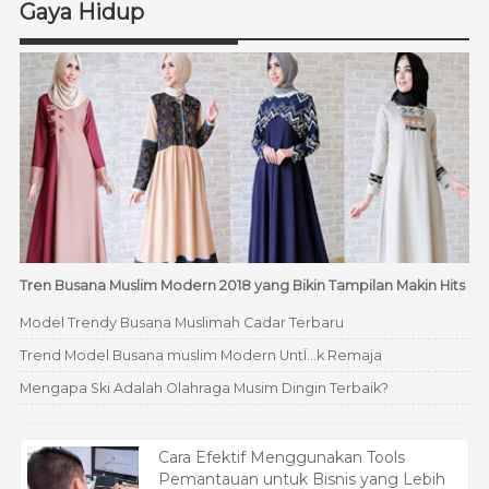
Gaya Hidup
Tren Busana Muslim Modern 2018 yang Bikin Tampilan Makin Hits
Model Trendy Busana Muslimah Cadar Terbaru
Trend Model Busana muslim Modern UntÏ…k Remaja
Mengapa Ski Adalah Olahraga Musim Dingin Terbaik?
Cara Efektif Menggunakan Tools
Pemantauan untuk Bisnis yang Lebih