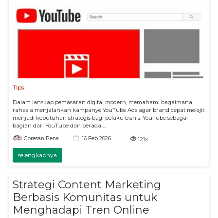
Tips
Dalam lanskap pemasaran digital modern, memahami bagaimana
rahasia menjalankan kampanye YouTube Ads agar brand cepat melejit
menjadi kebutuhan strategis bagi pelaku bisnis. YouTube sebagai
bagian dari YouTube dan berada ...
16 Feb 2026
Goresan Pena
121x
selengkapnya
Strategi Content Marketing
Berbasis Komunitas untuk
Menghadapi Tren Online