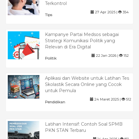
Terkontrol
27 Apr 2025 |
354
Tips
Kampanye Partai Medsos sebagai
Strategi Komunikasi Politik yang
Relevan di Era Digital
22 Jan 2026 |
152
Politik
Aplikasi dan Website untuk Latihan Tes
Skolastik Secara Online yang Cocok
untuk Pemula
24 Maret 2025 |
512
Pendidikan
Latihan Intensif: Contoh Soal SPMB
PKN STAN Terbaru
14 Apr 2025 |
811