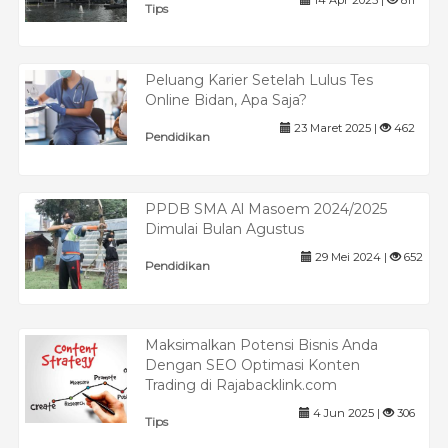
Tips
Peluang Karier Setelah Lulus Tes
Online Bidan, Apa Saja?
23 Maret 2025 |
462
Pendidikan
PPDB SMA Al Masoem 2024/2025
Dimulai Bulan Agustus
29 Mei 2024 |
652
Pendidikan
Maksimalkan Potensi Bisnis Anda
Dengan SEO Optimasi Konten
Trading di Rajabacklink.com
4 Jun 2025 |
306
Tips