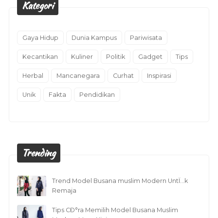
Kategori
Gaya Hidup
Dunia Kampus
Pariwisata
Kecantikan
Kuliner
Politik
Gadget
Tips
Herbal
Mancanegara
Curhat
Inspirasi
Unik
Fakta
Pendidikan
Trending
Trend Model Busana muslim Modern UntÏ…k
Remaja
Tips CÐ°ra Memilih Model Busana Muslim