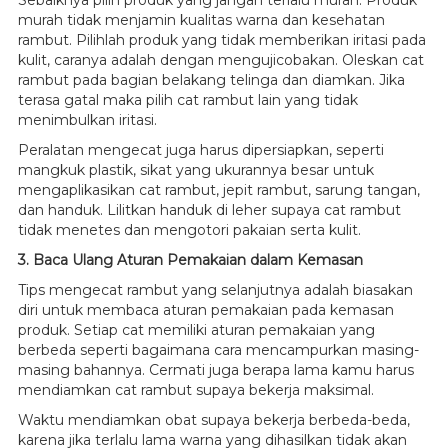
Sebaiknya pilih produk yang jangan terlalu murah. Produk
murah tidak menjamin kualitas warna dan kesehatan
rambut. Pilihlah produk yang tidak memberikan iritasi pada
kulit, caranya adalah dengan mengujicobakan. Oleskan cat
rambut pada bagian belakang telinga dan diamkan. Jika
terasa gatal maka pilih cat rambut lain yang tidak
menimbulkan iritasi.
Peralatan mengecat juga harus dipersiapkan, seperti
mangkuk plastik, sikat yang ukurannya besar untuk
mengaplikasikan cat rambut, jepit rambut, sarung tangan,
dan handuk. Lilitkan handuk di leher supaya cat rambut
tidak menetes dan mengotori pakaian serta kulit.
3. Baca Ulang Aturan Pemakaian dalam Kemasan
Tips mengecat rambut yang selanjutnya adalah biasakan
diri untuk membaca aturan pemakaian pada kemasan
produk. Setiap cat memiliki aturan pemakaian yang
berbeda seperti bagaimana cara mencampurkan masing-
masing bahannya. Cermati juga berapa lama kamu harus
mendiamkan cat rambut supaya bekerja maksimal.
Waktu mendiamkan obat supaya bekerja berbeda-beda,
karena jika terlalu lama warna yang dihasilkan tidak akan