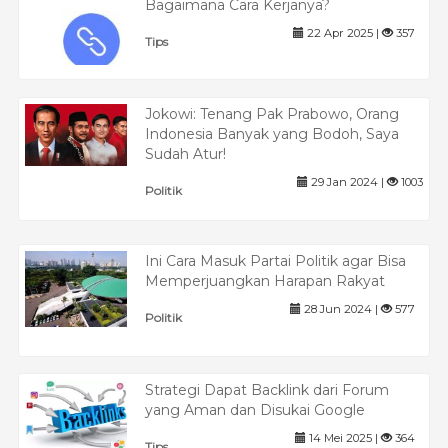
Bagaimana Cara Kerjanya?
22 Apr 2025 |
357
Tips
Jokowi: Tenang Pak Prabowo, Orang
Indonesia Banyak yang Bodoh, Saya
Sudah Atur!
29 Jan 2024 |
1003
Politik
Ini Cara Masuk Partai Politik agar Bisa
Memperjuangkan Harapan Rakyat
28 Jun 2024 |
577
Politik
Strategi Dapat Backlink dari Forum
yang Aman dan Disukai Google
14 Mei 2025 |
364
Tips