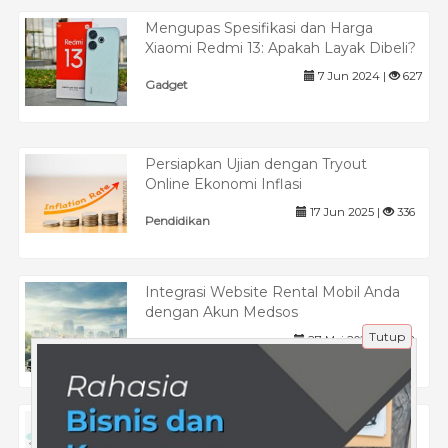
Mengupas Spesifikasi dan Harga
Xiaomi Redmi 13: Apakah Layak Dibeli?
7 Jun 2024 |
627
Gadget
Persiapkan Ujian dengan Tryout
Online Ekonomi Inflasi
17 Jun 2025 |
336
Pendidikan
Integrasi Website Rental Mobil Anda
dengan Akun Medsos
Tutup
27 Mei 2025 |
332
Tips
Kelebihan Menggunakan Jasa SEO
Murah resolusiweb untuk Bisnis Online