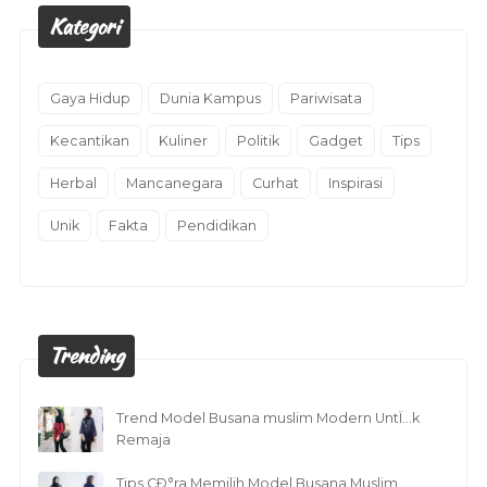
Kategori
Gaya Hidup
Dunia Kampus
Pariwisata
Kecantikan
Kuliner
Politik
Gadget
Tips
Herbal
Mancanegara
Curhat
Inspirasi
Unik
Fakta
Pendidikan
Trending
Trend Model Busana muslim Modern UntÏ…k
Remaja
Tips CÐ°ra Memilih Model Busana Muslim