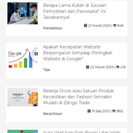
Berapa Lama Kuliah di Jurusan
Perhotelan dan Pariwisata? Ini
Jawabannya!
21 Maret 2025 |
948
Pendidikan
Apakah Kecepatan Website
Berpengaruh terhadap Peringkat
Website di Google?
22 Maret 2025 |
419
Tips
Belanja Grosir atau Satuan Produk
Kecantikan dan Fashion Semakin
Mudah di Zilingo Trade
19 Sep 2021 |
1852
Kecantikan
Auto Viral! Siap-Siap Boom Like! Inilah