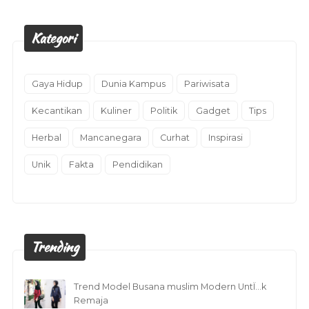
Kategori
Gaya Hidup
Dunia Kampus
Pariwisata
Kecantikan
Kuliner
Politik
Gadget
Tips
Herbal
Mancanegara
Curhat
Inspirasi
Unik
Fakta
Pendidikan
Trending
Trend Model Busana muslim Modern UntÏ…k
Remaja