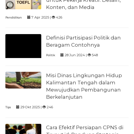
Konten, dan Media
7 Apr 2025 |
426
Pendidikan
Definisi Partisipasi Politik dan
Beragam Contohnya
28 Jun 2024 |
548
Politik
Misi Dinas Lingkungan Hidup
Kalimantan Tengah dalam
Mewujudkan Pembangunan
Berkelanjutan
29 Okt 2025 |
246
Tips
Cara Efektif Persiapan CPNS di