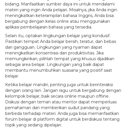
bidang. Manfaatkan sumber daya ini untuk mendalami
materi yang ingin Anda pelajari. Misalnya, jika Anda ingin
meningkatkan keterampilan bahasa Inggris, Anda bisa
bergabung dengan kelas online atau menggunakan
aplikasi pembelajaran bahasa yang tersedia.
Selain itu, ciptakan lingkungan belajar yang kondusif.
Pastikan tempat Anda belajar bersih, teratur, dan bebas
dari gangguan. Lingkungan yang nyaman dapat
meningkatkan konsentrasi dan produktivitas. Jika
memungkinkan, pilihlah tempat yang khusus dijadikan
sebagai area belajar. Lingkungan yang baik dapat
membantu menumbuhkan suasana yang positif saat
belajar.
Ketika belajar mandiri, penting juga untuk berinteraksi
dengan orang lain. Jangan ragu untuk bergabung dengan
kelompok belajar, baik secara online maupun offline.
Diskusi dengan teman atau mentor dapat memperluas
pemahaman dan memberikan sudut pandang yang
berbeda terhadap materi. Anda juga bisa memanfaatkan
forum belajar di platform digital untuk berdiskusi tentang
topik yang sedang dipelajari.