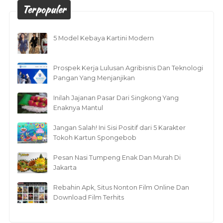
Terpopuler
5 Model Kebaya Kartini Modern
Prospek Kerja Lulusan Agribisnis Dan Teknologi
Pangan Yang Menjanjikan
Inilah Jajanan Pasar Dari Singkong Yang
Enaknya Mantul
Jangan Salah! Ini Sisi Positif dari 5 Karakter
Tokoh Kartun Spongebob
Pesan Nasi Tumpeng Enak Dan Murah Di
Jakarta
Rebahin Apk, Situs Nonton Film Online Dan
Download Film Terhits