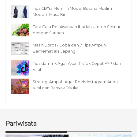
Tips CÐ°ra Memilih Model Busana Muslim
Modern Masa Kini
Tata Cara Pelaksanaan Ibadah Umroh Sesuai
dengan Sunnah
Masih Boros? Coba deh 7 Tips Ampuh
Berhemat ala Jepang!
Tips dan Trik Agar Akun TikTok Cepat FYP dan
Viral
Strategi Ampuh Agar Reels Instagram Anda
Viral dan Banyak Disukai
Pariwisata