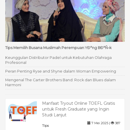
Tips Memilih Busana Muslimah Perempuan YÐ°ng BÐ°Ñ–k
Keunggulan Distributor Padel untuk Kebutuhan Olahraga
Profesional
Peran Penting Ryse and Shyne dalam Woman Empowering
Mengenal The Carter Brothers Band: Rock dan Blues dalam
Harmoni
Manfaat Tryout Online TOEFL Gratis
untuk Fresh Graduate yang Ingin
Studi Lanjut
7 Mei 2025 |
387
Tips